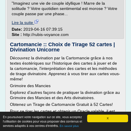
"Imaginez une vie de couple idyllique ! Marre de la
solitude ? Votre quotidien sentimental est morose ? Votre
couple passe par une phase...
Lire la suite
Date:
2019-04-16 07:39:15
Site :
http://rubis-voyance.com
Cartomancie :: Choix de Tirage 52 cartes |
Divination Unicorne
Découvrez la divination par la Cartomancie grâce à nos
textes ésotériques sur l'historique des cartes à jouer et de
la cartomancie, l'interprétation des cartes et les méthodes
de tirage divinatoire. Apprenez à vous tirer aux cartes vous-
même!
Grimoire des Mancies
Explorez d'autres façons de pratiquer la divination grâce au
Grimoire des Mancies et des Arts divinatoires.
Obtenez un Tirage de Cartomancie Gratuit à 52 Cartes!
Pour se tirer les cartes et obtenir un Oracle valable, il est
important de prendre le temps de relaxer et de faire le vide,
En poursuivant votre navigation sur ce site, vous acceptez
X
l'utilisation de cookies pour vous proposer des contenus et
pour disposer notre esprit à l'accueil d'une prédiction. Puis
services adaptés à vos centres d'intérêts.
En savoir plus
on pense à notre...