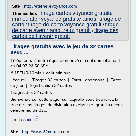
Site :
http://eternellevoyance.com
tirage cartes voyance gratuite
Thèmes liés :
immediate
voyance gratuite amour tirage de
/
carte
tirage de carte voyance gratuit
tirage
/
/
de carte avenir amoureux gratuit
tirage des
/
cartes de l'avenir gratuit
Tirages gratuits avec le jeu de 32 cartes
avec ...
Téléphonez à notre équipe en privé et confidentiellement
au 04 97 23 50 65**
** 15EUR/10min + coût min sup.
Accueil | Tirages 32 cartes | Tarot Lenormand | Tarot
du jour | Signification 32 cartes
Tirages des 32 cartes
Bienvenue sur cette page, sur laquelle vous trouverez la
liste de nos tirages de divination exclusifs et gratuits avec le
célèbre jeu de 32...
Lire la suite
Site :
http://www.32cartes.com