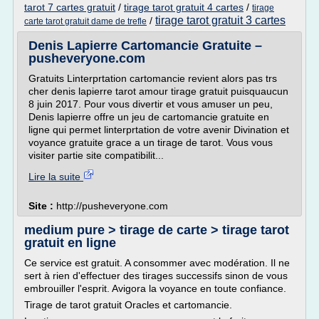
tarot 7 cartes gratuit
/
tirage tarot gratuit 4 cartes
/
tirage
tirage tarot gratuit 3 cartes
/
carte tarot gratuit dame de trefle
Denis Lapierre Cartomancie Gratuite –
pusheveryone.com
Gratuits Linterprtation cartomancie revient alors pas trs
cher denis lapierre tarot amour tirage gratuit puisquaucun
8 juin 2017. Pour vous divertir et vous amuser un peu,
Denis lapierre offre un jeu de cartomancie gratuite en
ligne qui permet linterprtation de votre avenir Divination et
voyance gratuite grace a un tirage de tarot. Vous vous
visiter partie site compatibilit...
Lire la suite
Site :
http://pusheveryone.com
medium pure > tirage de carte > tirage tarot
gratuit en ligne
Ce service est gratuit. A consommer avec modération. Il ne
sert à rien d'effectuer des tirages successifs sinon de vous
embrouiller l'esprit. Avigora la voyance en toute confiance.
Tirage de tarot gratuit Oracles et cartomancie.