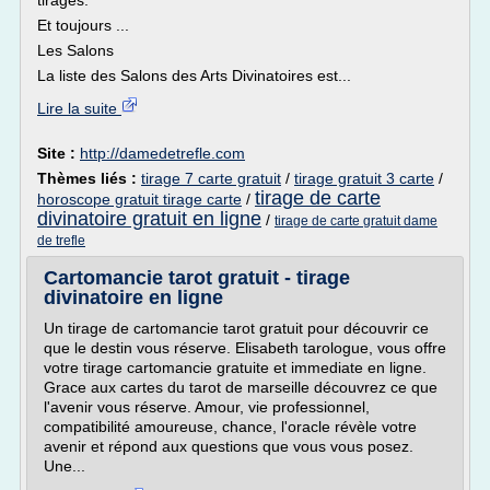
tirages.
Et toujours ...
Les Salons
La liste des Salons des Arts Divinatoires est...
Lire la suite
Site :
http://damedetrefle.com
Thèmes liés :
tirage 7 carte gratuit
/
tirage gratuit 3 carte
/
tirage de carte
horoscope gratuit tirage carte
/
divinatoire gratuit en ligne
/
tirage de carte gratuit dame
de trefle
Cartomancie tarot gratuit - tirage
divinatoire en ligne
Un tirage de cartomancie tarot gratuit pour découvrir ce
que le destin vous réserve. Elisabeth tarologue, vous offre
votre tirage cartomancie gratuite et immediate en ligne.
Grace aux cartes du tarot de marseille découvrez ce que
l'avenir vous réserve. Amour, vie professionnel,
compatibilité amoureuse, chance, l'oracle révèle votre
avenir et répond aux questions que vous vous posez.
Une...