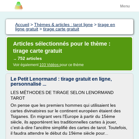
Menu
Accueil
>
Thèmes & articles : tarot ligne
>
tirage en
ligne gratuit
>
tirage carte gratuit
Articles sélectionnés pour le thème :
tirage carte gratuit
752 articles
→
Voir également
103 Vidéos
pour ce thème
Le Petit Lenormand : tirage gratuit en ligne,
personnalisé ...
LES MÉTHODES DE TIRAGE SELON LENORMAND
TAROT
On pense que les premiers hommes qui utilisaient les
cartes divinatoires sur le continent européen étaient des
Tsiganes. En migrant vers l'Europe à partir du 15ème
siècle, ils apportèrent les traditionnelles cartes à jouer,
c'est-à-dire l'ancêtre simplifié des cartes de tarot. Toutefois,
il faudra attendre le début du 19ème siècle pour...