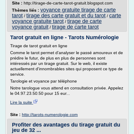
Site :
http://tirage-de-carte-tarot-gratuit.blogspot.com
voyance gratuite tirage de carte
Thèmes liés :
tarot
tirage des carte gratuit et du tarot
carte
/
/
voyance gratuite tarot
tirage de carte
/
voyance gratuit
tirage de carte tarot
/
Tarot gratuit en ligne - Tarots Numérologie
Tirage de tarot gratuit en ligne
Comme le tarot permet d'analyser le passé amoureux et de
prédire le futur, de plus en plus de personnes sont
intéressés par un tirage gratuit. Sur le web, il existe
actuellement d'innombrables sites qui proposent ce type de
service.
Tarologie et voyance par téléphone
Notre tarologue vous attend en consultation privée. Appelez
le 04.97.23.50.50 pour 15 eur...
Lire la suite
Site :
http://tarots-numerologie.com
Profiter des avantages du tirage gratuit du
jeu de 32 ...