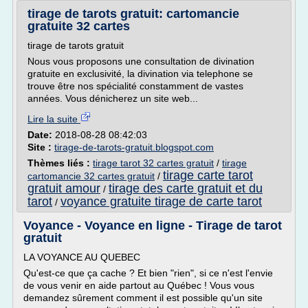
tirage de tarots gratuit: cartomancie
gratuite 32 cartes
tirage de tarots gratuit
Nous vous proposons une consultation de divination
gratuite en exclusivité, la divination via telephone se
trouve être nos spécialité constamment de vastes
années. Vous dénicherez un site web...
Lire la suite
Date:
2018-08-28 08:42:03
Site :
tirage-de-tarots-gratuit.blogspot.com
Thèmes liés :
tirage tarot 32 cartes gratuit
/
tirage
tirage carte tarot
cartomancie 32 cartes gratuit
/
gratuit amour
tirage des carte gratuit et du
/
tarot
voyance gratuite tirage de carte tarot
/
Voyance - Voyance en ligne - Tirage de tarot
gratuit
LA VOYANCE AU QUEBEC
Qu'est-ce que ça cache ? Et bien "rien", si ce n'est l'envie
de vous venir en aide partout au Québec ! Vous vous
demandez sûrement comment il est possible qu'un site