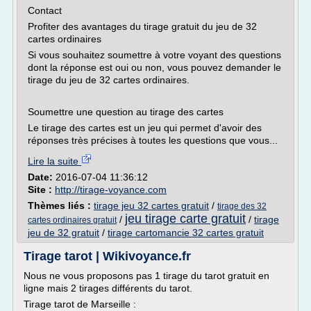
Contact
Profiter des avantages du tirage gratuit du jeu de 32
cartes ordinaires
Si vous souhaitez soumettre à votre voyant des questions
dont la réponse est oui ou non, vous pouvez demander le
tirage du jeu de 32 cartes ordinaires.
Soumettre une question au tirage des cartes
Le tirage des cartes est un jeu qui permet d'avoir des
réponses très précises à toutes les questions que vous...
Lire la suite
Date:
2016-07-04 11:36:12
Site :
http://tirage-voyance.com
Thèmes liés :
tirage jeu 32 cartes gratuit
/
tirage des 32
jeu tirage carte gratuit
/
/
tirage
cartes ordinaires gratuit
jeu de 32 gratuit
/
tirage cartomancie 32 cartes gratuit
Tirage tarot | Wikivoyance.fr
Nous ne vous proposons pas 1 tirage du tarot gratuit en
ligne mais 2 tirages différents du tarot.
Tirage tarot de Marseille :