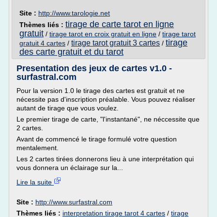
Site :
http://www.tarologie.net
tirage de carte tarot en ligne
Thèmes liés :
gratuit
/
tirage tarot en croix gratuit en ligne
/
tirage tarot
tirage
tirage tarot gratuit 3 cartes
gratuit 4 cartes
/
/
des carte gratuit et du tarot
Presentation des jeux de cartes v1.0 -
surfastral.com
Pour la version 1.0 le tirage des cartes est gratuit et ne
nécessite pas d'inscription préalable. Vous pouvez réaliser
autant de tirage que vous voulez.
Le premier tirage de carte, "l'instantané", ne néccessite que
2 cartes.
Avant de commencé le tirage formulé votre question
mentalement.
Les 2 cartes tirées donnerons lieu à une interprétation qui
vous donnera un éclairage sur la...
Lire la suite
Site :
http://www.surfastral.com
Thèmes liés :
interpretation tirage tarot 4 cartes
/
tirage