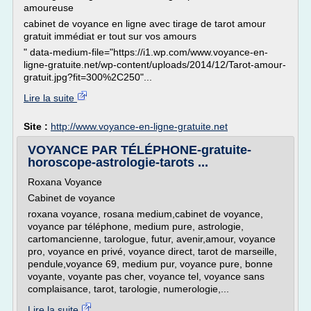
amoureuse
cabinet de voyance en ligne avec tirage de tarot amour
gratuit immédiat er tout sur vos amours
" data-medium-file="https://i1.wp.com/www.voyance-en-
ligne-gratuite.net/wp-content/uploads/2014/12/Tarot-amour-
gratuit.jpg?fit=300%2C250"...
Lire la suite
Site :
http://www.voyance-en-ligne-gratuite.net
VOYANCE PAR TÉLÉPHONE-gratuite-
horoscope-astrologie-tarots ...
Roxana Voyance
Cabinet de voyance
roxana voyance, rosana medium,cabinet de voyance,
voyance par téléphone, medium pure, astrologie,
cartomancienne, tarologue, futur, avenir,amour, voyance
pro, voyance en privé, voyance direct, tarot de marseille,
pendule,voyance 69, medium pur, voyance pure, bonne
voyante, voyante pas cher, voyance tel, voyance sans
complaisance, tarot, tarologie, numerologie,...
Lire la suite