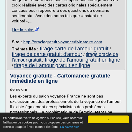
croix réalisée avec des cartes originales spécialement
conçues pour répondre à des questions du domaine
sentimental. Avec des noms tels que «Instant de
volupté»,...
Lire la suite
Site :
http://oraclegratuit.voyancedivinatoire.com
tirage carte de l'amour gratuit
Thèmes liés :
/
tirage de carte gratuit d'amour
tirage oracle de
/
tirage de l'amour gratuit en ligne
l'amour gratuit
/
tirage de l amour gratuit en ligne
/
Voyance gratuite - Cartomancie gratuite
immédiate en ligne
de nekini
Les experts du salon voyance France ne sont pas
exclusivement des professionnels de la voyance de l'amour.
Il existe également des spécialistes des problèmes
professionnels. La problématique de l'emploi étant une
réelle préoccupation pour bon nombre de jeunes, les
En poursuivant votre navigation sur ce site, vous acceptez
X
l'utilisation de cookies pour vous proposer des contenus et
spécialistes de la voyance avec tirage cartomancie en ligne
services adaptés à vos centres d'intérêts.
En savoir plus
ont trouvé la meilleure solution à l'aide des arts...