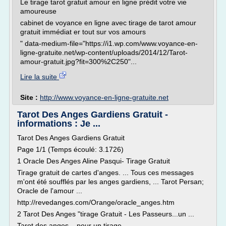
Le tirage tarot gratuit amour en ligne prédit votre vie
amoureuse
cabinet de voyance en ligne avec tirage de tarot amour
gratuit immédiat er tout sur vos amours
" data-medium-file="https://i1.wp.com/www.voyance-en-
ligne-gratuite.net/wp-content/uploads/2014/12/Tarot-
amour-gratuit.jpg?fit=300%2C250"...
Lire la suite
Site :
http://www.voyance-en-ligne-gratuite.net
Tarot Des Anges Gardiens Gratuit -
informations : Je ...
Tarot Des Anges Gardiens Gratuit
Page 1/1 (Temps écoulé: 3.1726)
1 Oracle Des Anges Aline Pasqui- Tirage Gratuit
Tirage gratuit de cartes d'anges. ... Tous ces messages
m'ont été soufflés par les anges gardiens, ... Tarot Persan;
Oracle de l'amour ...
http://revedanges.com/Orange/oracle_anges.htm
2 Tarot Des Anges "tirage Gratuit - Les Passeurs...un ...
Tarot des anges ...pour un tirage ......