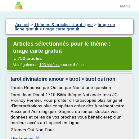
Menu
Accueil
>
Thèmes & articles : tarot ligne
>
tirage en
ligne gratuit
>
tirage carte gratuit
Articles sélectionnés pour le thème :
tirage carte gratuit
752 articles
→
Voir également
103 Vidéos
pour ce thème
tarot divinatoire amour > tarot > tarot oui non
Tarots Réponse par Oui ou par Non à une question.
Tarot Jean Dodal-1710-Bibliothèque Nationale revu JC
Flornoy Fermer. Pour profiter d'Horoscopes plus longs et
d'interprétations plus complètes créez dès à présent votre
Passeport Astrologique. Gagnez du temps stockez vos
données et celles de vos proches vous bénéficierez d'un
meilleur accès au Logiciel en Ligne.
2 lames Oui Non Pour...