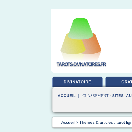
TAROTS-DIVINATOIRES.FR
DIVINATOIRE
GRAT
ACCUEIL
| CLASSEMENT :
SITES
,
AU
Accueil
>
Thèmes & articles : tarot lig