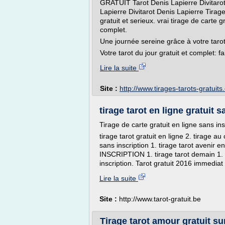
GRATUIT Tarot Denis Lapierre Divitarot.
Lapierre Divitarot Denis Lapierre Tirage
gratuit et serieux. vrai tirage de carte g
complet.
Une journée sereine grâce à votre tarot 
Votre tarot du jour gratuit et complet: fa
Lire la suite
Site :
http://www.tirages-tarots-gratuit
tirage tarot en ligne gratuit 
Tirage de carte gratuit en ligne sans ins
tirage tarot gratuit en ligne 2. tirage au 
sans inscription 1. tirage tarot aven
INSCRIPTION 1. tirage tarot demain 1. T
inscription. Tarot gratuit 2016 immediat 
Lire la suite
Site :
http://www.tarot-gratuit.be
Tirage tarot amour gratuit su