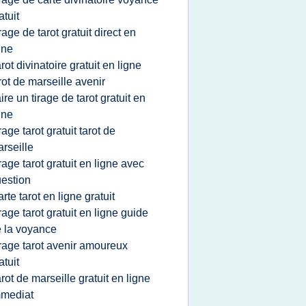
atuit
irage de tarot gratuit direct en
gne
arot divinatoire gratuit en ligne
rot de marseille avenir
aire un tirage de tarot gratuit en
gne
irage tarot gratuit tarot de
rseille
irage tarot gratuit en ligne avec
estion
arte tarot en ligne gratuit
irage tarot gratuit en ligne guide
 la voyance
irage tarot avenir amoureux
atuit
arot de marseille gratuit en ligne
mmediat