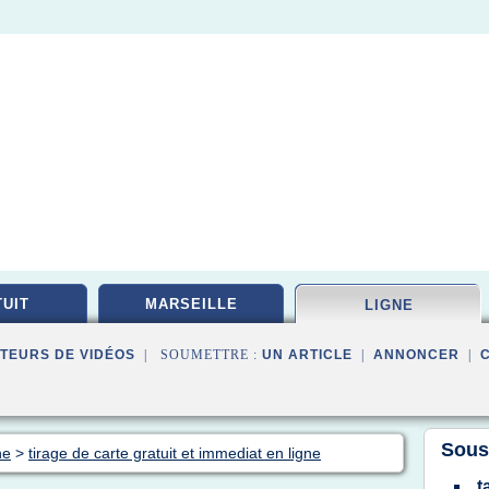
UIT
MARSEILLE
LIGNE
TEURS DE VIDÉOS
| SOUMETTRE :
UN ARTICLE
|
ANNONCER
|
Sous
ne
>
tirage de carte gratuit et immediat en ligne
t