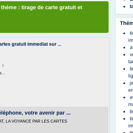
t
thème : tirage de carte gratuit et
Thèm
t
i
rtes gratuit immediat sur ...
a
v
ta
 !
t
...
li
j
en
a
ma
t
éléphone, votre avenir par ...
t
AT, LA VOYANCE PAR LES CARTES
i
t