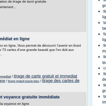
tion de tirage de tarot gratuite.
gr
aintenant...
t
li
t
ta
f
médiat en ligne
li
t
leu en ligne, Vous permet de découvrir l'avenir en tirant
 73 cartes d'une grande beauté que l'on doit aux
ma
..
t
qu
c
t
tirage de carte gratuit et immediat
immediat
/
de
tirage des cartes de
igne
/
/
tirage gratuit oracle bleu
t
gr
t
 et voyance gratuite immédiate
i
 la voyance en ligne