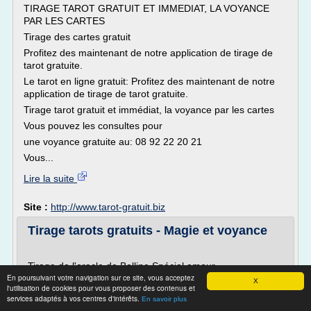
TIRAGE TAROT GRATUIT ET IMMEDIAT, LA VOYANCE
PAR LES CARTES
Tirage des cartes gratuit
Profitez des maintenant de notre application de tirage de
tarot gratuite.
Le tarot en ligne gratuit: Profitez des maintenant de notre
application de tirage de tarot gratuite.
Tirage tarot gratuit et immédiat, la voyance par les cartes
Vous pouvez les consultes pour
une voyance gratuite au: 08 92 22 20 21
Vous...
Lire la suite
Site :
http://www.tarot-gratuit.biz
Tirage tarots gratuits - Magie et voyance
Tirage de l'oracle de Belline Spécial amour
En poursuivant votre navigation sur ce site, vous acceptez
Ce nouveau tirage de l'oracle de Belline va répondre à
X
l'utilisation de cookies pour vous proposer des contenus et
une grande attente et vous permettra de répondre
services adaptés à vos centres d'intérêts.
En savoir plus
immédiatement à toutes vos questions d'ordre