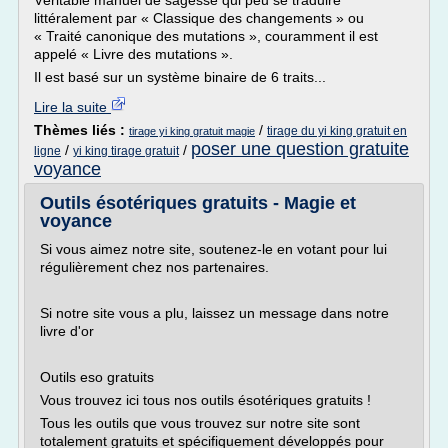
Véritable manuel de sagesse qui peu se traduire
littéralement par « Classique des changements » ou
« Traité canonique des mutations », couramment il est
appelé « Livre des mutations ».
Il est basé sur un système binaire de 6 traits...
Lire la suite
Thèmes liés :
/
tirage du yi king gratuit en
tirage yi king gratuit magie
poser une question gratuite
/
/
ligne
yi king tirage gratuit
voyance
Outils ésotériques gratuits - Magie et
voyance
Si vous aimez notre site, soutenez-le en votant pour lui
régulièrement chez nos partenaires.
Si notre site vous a plu, laissez un message dans notre
livre d'or
Outils eso gratuits
Vous trouvez ici tous nos outils ésotériques gratuits !
Tous les outils que vous trouvez sur notre site sont
totalement gratuits et spécifiquement développés pour