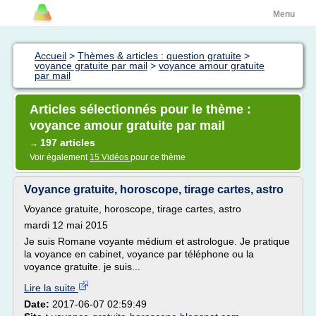
Menu
Accueil
>
Thèmes & articles : question gratuite
>
voyance gratuite par mail
>
voyance amour gratuite
par mail
Articles sélectionnés pour le thème :
voyance amour gratuite par mail
197 articles
→
Voir également
15 Vidéos
pour ce thème
Voyance gratuite, horoscope, tirage cartes, astro
Voyance gratuite, horoscope, tirage cartes, astro
mardi 12 mai 2015
Je suis Romane voyante médium et astrologue. Je pratique
la voyance en cabinet, voyance par téléphone ou la
voyance gratuite. je suis...
Lire la suite
Date:
2017-06-07 02:59:49