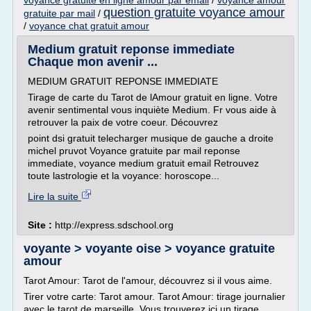
voyance gratuite en ligne amour par email
/
voyance amour
question gratuite voyance amour
gratuite par mail
/
/
voyance chat gratuit amour
Medium gratuit reponse immediate
Chaque mon avenir ...
MEDIUM GRATUIT REPONSE IMMEDIATE
Tirage de carte du Tarot de lAmour gratuit en ligne. Votre
avenir sentimental vous inquiète Medium. Fr vous aide à
retrouver la paix de votre coeur. Découvrez
point dsi gratuit telecharger musique de gauche a droite
michel pruvot Voyance gratuite par mail reponse
immediate, voyance medium gratuit email Retrouvez
toute lastrologie et la voyance: horoscope...
Lire la suite
Site :
http://express.sdschool.org
voyante > voyante oise > voyance gratuite
amour
Tarot Amour: Tarot de l'amour, découvrez si il vous aime.
Tirer votre carte: Tarot amour. Tarot Amour: tirage journalier
avec le tarot de marseille. Vous trouverez ici un tirage