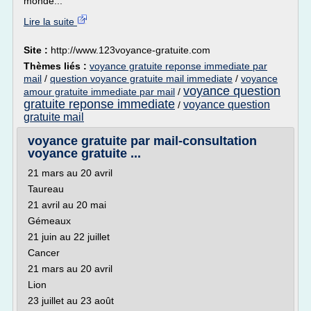
monde...
Lire la suite
Site :
http://www.123voyance-gratuite.com
Thèmes liés :
voyance gratuite reponse immediate par
mail
/
question voyance gratuite mail immediate
/
voyance
voyance question
amour gratuite immediate par mail
/
gratuite reponse immediate
voyance question
/
gratuite mail
voyance gratuite par mail-consultation
voyance gratuite ...
21 mars au 20 avril
Taureau
21 avril au 20 mai
Gémeaux
21 juin au 22 juillet
Cancer
21 mars au 20 avril
Lion
23 juillet au 23 août