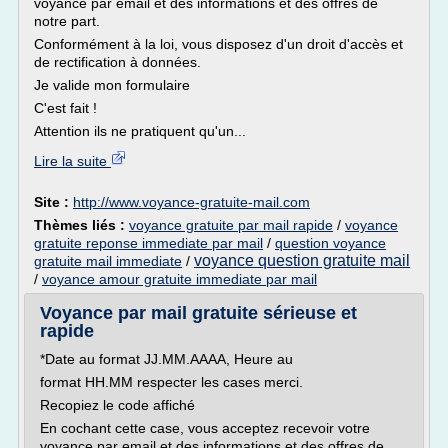
voyance par email et des informations et des offres de
notre part.
Conformément à la loi, vous disposez d'un droit d'accès et
de rectification à données.
Je valide mon formulaire
C'est fait !
Attention ils ne pratiquent qu'un...
Lire la suite
Site :
http://www.voyance-gratuite-mail.com
Thèmes liés :
voyance gratuite par mail rapide
/
voyance
gratuite reponse immediate par mail
/
question voyance
voyance question gratuite mail
gratuite mail immediate
/
/
voyance amour gratuite immediate par mail
Voyance par mail gratuite sérieuse et
rapide
*Date au format JJ.MM.AAAA, Heure au
format HH.MM respecter les cases merci.
Recopiez le code affiché
En cochant cette case, vous acceptez recevoir votre
voyance par email et des informations et des offres de