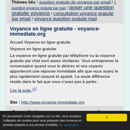
Thèmes liés :
question gratuite de voyance par email
/
1
poser une question
/
question voyance gratuite par mail
gratuite voyance
consultation voyance gratuite
/
par email
voyance question gratuite mail
/
Voyance en ligne gratuite - voyance-
immediate.org
Accueil Voyance en ligne gratuite
Voyance en ligne gratuite
La voyance en ligne gratuite par téléphone ou la voyance
gratuite par chat sont assez similaires. Vous entreprenez la
conversation quand vous le désirez et nos voyants
apporteront une réponse immédiate afin que vous soyez le
plus rapidement rassuré et apaisé. La seule différence
réside dans le fait que vous n'avez pas à parler...
Lire la suite
Site :
http://www.voyance-immediate.org
Consultation voyance amour avec les pros
En poursuivant votre navigation sur ce site, vous acceptez
de la voyance en ...
X
l'utilisation de cookies pour vous proposer des contenus et
services adaptés à vos centres d'intérêts.
Voyance par tchat
En savoir plus