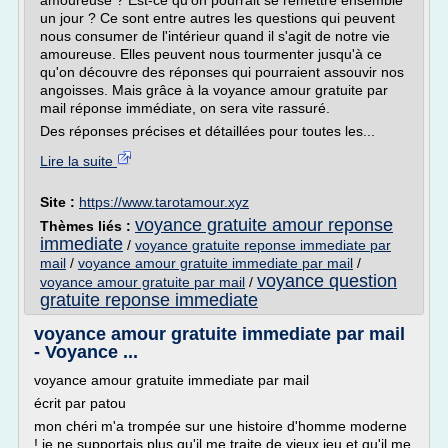
amoureuse ? Est-ce qu'on pourrait se remettre ensemble
un jour ? Ce sont entre autres les questions qui peuvent
nous consumer de l'intérieur quand il s'agit de notre vie
amoureuse. Elles peuvent nous tourmenter jusqu'à ce
qu'on découvre des réponses qui pourraient assouvir nos
angoisses. Mais grâce à la voyance amour gratuite par
mail réponse immédiate, on sera vite rassuré.
Des réponses précises et détaillées pour toutes les...
Lire la suite
Site :
https://www.tarotamour.xyz
voyance gratuite amour reponse
Thèmes liés :
immediate
/
voyance gratuite reponse immediate par
mail
/
voyance amour gratuite immediate par mail
/
voyance question
voyance amour gratuite par mail
/
gratuite reponse immediate
voyance amour gratuite immediate par mail
- Voyance ...
voyance amour gratuite immediate par mail
écrit par patou
mon chéri m'a trompée sur une histoire d'homme moderne
! je ne supportais plus qu'il me traite de vieux jeu et qu'il me