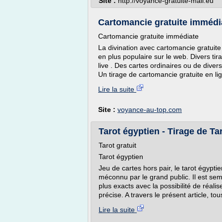
Site :
http://voyance-gratuite-mail.eu
Cartomancie gratuite immédiat
Cartomancie gratuite immédiate
La divination avec cartomancie gratuite 
en plus populaire sur le web. Divers tir
live . Des cartes ordinaires ou de divers
Un tirage de cartomancie gratuite en lign
Lire la suite
Site :
voyance-au-top.com
Tarot égyptien - Tirage de Tar
Tarot gratuit
Tarot égyptien
Jeu de cartes hors pair, le tarot égypti
méconnu par le grand public. Il est sem
plus exacts avec la possibilité de réali
précise. A travers le présent article, tou
Lire la suite