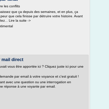
 les conflits
aissez que ça depuis des semaines, et en plus, ça
peur que cela finisse par détruire votre histoire. Avant
ez... Lire la suite ->
ntimental
 mail direct
vait vous être apportée ici ? Cliquez juste ici pour une
 demande par email à votre voyance et c'est gratuit !
tant avec une question ou une interrogation en
ne réponse à une voyante par email.