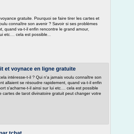
a voyance gratuite. Pourquoi se faire tirer les cartes et
 voulu connaître son avenir ? Savoir si ses problèmes
t, quand va-t-il enfin rencontre le grand amour,
i etc.... cela est possible...
it et voynace en ligne gratuite
 cela intéresse-t-il ? Qui n'a jamais voulu connaître son
nt allaient se résoudre rapidement, quand va-t-il enfin
t s'acharne-t-il ainsi sur lui etc.... cela est possible
e cartes de tarot divinatoire gratuit peut changer votre
par tchat