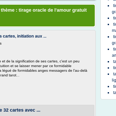
t
 thème : tirage oracle de l'amour gratuit
gr
t
t
ma
cartes, initiation aux ...
t
gr
s
t
a
e et de la signification de ses cartes, c'est un peu
t
uition et se laisser mener par ce formidable
t
s a légué de formidables anges messagers de l'au-delà
t
rand tarot...
li
t
t
e 32 cartes avec ...