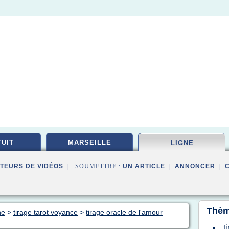
UIT
MARSEILLE
LIGNE
TEURS DE VIDÉOS
| SOUMETTRE :
UN ARTICLE
|
ANNONCER
|
Thèm
ne
>
tirage tarot voyance
>
tirage oracle de l'amour
t