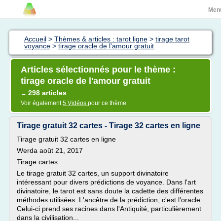
Men
Accueil
>
Thèmes & articles : tarot ligne
>
tirage tarot
voyance
>
tirage oracle de l'amour gratuit
Articles sélectionnés pour le thème :
tirage oracle de l'amour gratuit
298 articles
→
Voir également
5 Vidéos
pour ce thème
Tirage gratuit 32 cartes - Tirage 32 cartes en ligne
Tirage gratuit 32 cartes en ligne
Werda août 21, 2017
Tirage cartes
Le tirage gratuit 32 cartes, un support divinatoire
intéressant pour divers prédictions de voyance. Dans l'art
divinatoire, le tarot est sans doute la cadette des différentes
méthodes utilisées. L'ancêtre de la prédiction, c'est l'oracle.
Celui-ci prend ses racines dans l'Antiquité, particulièrement
dans la civilisation...