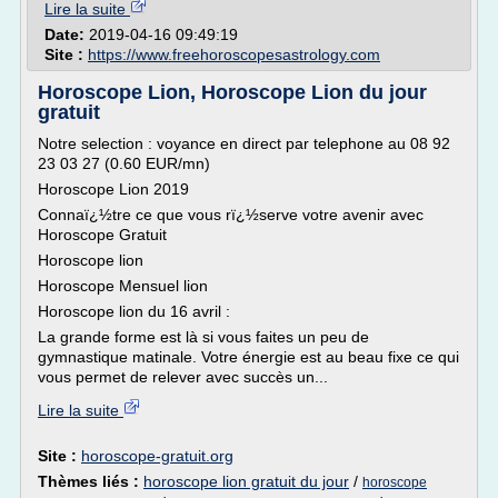
Lire la suite
Date:
2019-04-16 09:49:19
Site :
https://www.freehoroscopesastrology.com
Horoscope Lion, Horoscope Lion du jour
gratuit
Notre selection : voyance en direct par telephone au 08 92
23 03 27 (0.60 EUR/mn)
Horoscope Lion 2019
Connaï¿½tre ce que vous rï¿½serve votre avenir avec
Horoscope Gratuit
Horoscope lion
Horoscope Mensuel lion
Horoscope lion du 16 avril :
La grande forme est là si vous faites un peu de
gymnastique matinale. Votre énergie est au beau fixe ce qui
vous permet de relever avec succès un...
Lire la suite
Site :
horoscope-gratuit.org
Thèmes liés :
horoscope lion gratuit du jour
/
horoscope