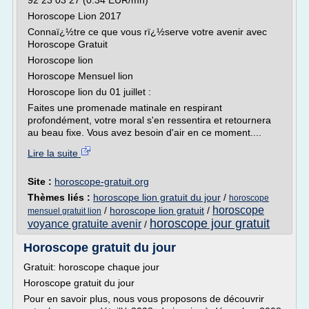
92 23 03 27 (0.34 EUR/mn)
Horoscope Lion 2017
Connaï¿½tre ce que vous rï¿½serve votre avenir avec
Horoscope Gratuit
Horoscope lion
Horoscope Mensuel lion
Horoscope lion du 01 juillet :
Faites une promenade matinale en respirant
profondément, votre moral s'en ressentira et retournera
au beau fixe. Vous avez besoin d'air en ce moment....
Lire la suite
Site :
horoscope-gratuit.org
Thèmes liés :
horoscope lion gratuit du jour
/
horoscope
horoscope
/
horoscope lion gratuit
/
mensuel gratuit lion
horoscope jour gratuit
voyance gratuite avenir
/
Horoscope gratuit du jour
Gratuit: horoscope chaque jour
Horoscope gratuit du jour
Pour en savoir plus, nous vous proposons de découvrir