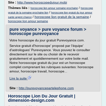
Site :
http://www.horoscopedujour.mobi
Thèmes liés :
/
horoscope lion amour semaine prochaine
horoscope
/
gratuit de la semaine prochaine lion
horoscope lion gratuit du jour amour
/
horoscope lion gratuit de la semaine
/
sante argent chance
horoscope lion amour semaine
pure voyance > pure voyance forum >
horoscope purevoyance
Votre horoscope du jour gratuit Purevoyance.com.
Service gratuit d'horoscope' proposé par l'équipe'
d'astrologues' Purevoyance. Vous pouvez le consulter
directement sur le site ou choisir de le recevoir
gratuitement et quotidiennement sur votre boite mail.
Notre horosocope gratuit du jour est un horoscope
complet comprenant les rubriques suivantes: horoscope
amour, horoscope travail, horoscope...
Lire la suite
Site :
http://purevoyancepartelephone.com
Horoscope Lion Du Jour Gratuit |
dimension-design.com