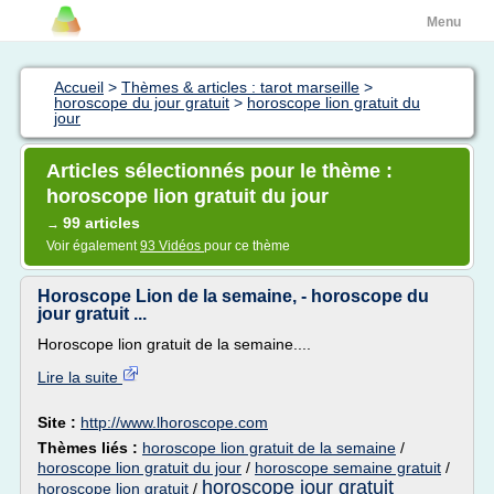
Menu
Accueil
>
Thèmes & articles : tarot marseille
>
horoscope du jour gratuit
>
horoscope lion gratuit du
jour
Articles sélectionnés pour le thème :
horoscope lion gratuit du jour
99 articles
→
Voir également
93 Vidéos
pour ce thème
Horoscope Lion de la semaine, - horoscope du
jour gratuit ...
Horoscope lion gratuit de la semaine....
Lire la suite
Site :
http://www.lhoroscope.com
Thèmes liés :
horoscope lion gratuit de la semaine
/
horoscope lion gratuit du jour
/
horoscope semaine gratuit
/
horoscope jour gratuit
horoscope lion gratuit
/