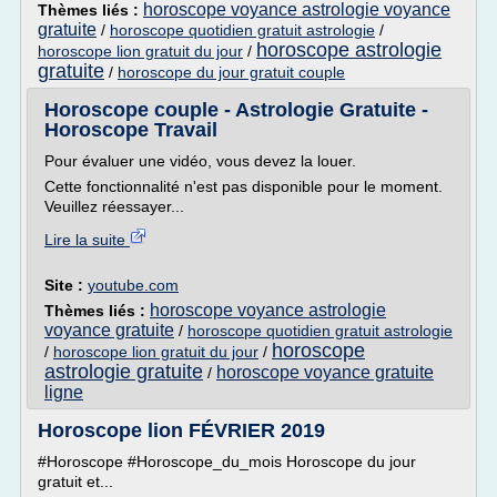
horoscope voyance astrologie voyance
Thèmes liés :
gratuite
/
horoscope quotidien gratuit astrologie
/
horoscope astrologie
horoscope lion gratuit du jour
/
gratuite
/
horoscope du jour gratuit couple
Horoscope couple - Astrologie Gratuite -
Horoscope Travail
Pour évaluer une vidéo, vous devez la louer.
Cette fonctionnalité n'est pas disponible pour le moment.
Veuillez réessayer...
Lire la suite
Site :
youtube.com
horoscope voyance astrologie
Thèmes liés :
voyance gratuite
/
horoscope quotidien gratuit astrologie
horoscope
/
horoscope lion gratuit du jour
/
astrologie gratuite
horoscope voyance gratuite
/
ligne
Horoscope lion FÉVRIER 2019
#Horoscope #Horoscope_du_mois Horoscope du jour
gratuit et...