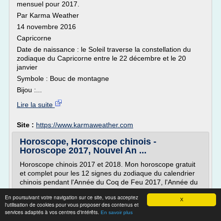
mensuel pour 2017.
Par Karma Weather
14 novembre 2016
Capricorne
Date de naissance : le Soleil traverse la constellation du
zodiaque du Capricorne entre le 22 décembre et le 20
janvier
Symbole : Bouc de montagne
Bijou :...
Lire la suite
Site :
https://www.karmaweather.com
Horoscope, Horoscope chinois -
Horoscope 2017, Nouvel An ...
Horoscope chinois 2017 et 2018. Mon horoscope gratuit
et complet pour les 12 signes du zodiaque du calendrier
chinois pendant l'Année du Coq de Feu 2017, l'Année du
Chien de Terre 2018 et pour le Nouvel An chinois 2018,
En poursuivant votre navigation sur ce site, vous acceptez
2019 et 2020.
X
l'utilisation de cookies pour vous proposer des contenus et
Calculer mon signe chinois
services adaptés à vos centres d'intérêts.
En savoir plus