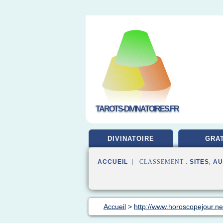
TAROTS-DIVINATOIRES.FR
DIVINATOIRE
GRAT
ACCUEIL
| CLASSEMENT :
SITES
,
AU
Accueil
>
http://www.horoscopejour.ne