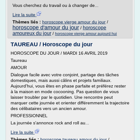
Vous cherchez du travail ou à changer de...
Lire la suite
Thèmes liés :
horoscope vierge amour du jour
/
horoscope d'amour du jour
horoscope
/
amoureux du jour
/
horoscope vierge amour aujourd hui
TAUREAU / Horoscope du jour
HOROSCOPE DU JOUR / MARDI 16 AVRIL 2019
Taureau
AMOUR
Dialogue facile avec votre conjoint, partage des tâches
domestiques, mais aussi câlins et projets familiaux.
Aujourd'hui, vous êtes en phase parfaite et préférez rester
à la maison en mode cocooning. Pas question de vous
laisser troubler par le quotidien. Une rencontre peut
marquer cette journée et orienter différemment la trajectoire
des célibataires vers un ancien amour.
PROFESSIONNEL
La journée s'annonce rock and roll au...
Lire la suite
Thèmes liés :
horoscope taureau amour du jour
/