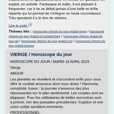
exploit, en activité. Fantasque et malin, il est plaisant à
fréquenter, car il ne se défait jamais d'une belle et drôle
répartie qui lui permet de s'intégrer en toute circonstance.
Très spontané il a le don de séduire...
Lire la suite
Thèmes liés :
/
horoscope chinois du jour gratuit singe
horoscope
/
chinois du jour gratuit et complet tigre
horoscope chinois gratuit du
/
/
jour rat
horoscope chinois du jour gratuit coq
horoscope chinois du
jour gratuit dragon
VIERGE / Horoscope du jour
HOROSCOPE DU JOUR / MARDI 16 AVRIL 2019
Vierge
AMOUR
Les planètes se réveillent et s'accordent enfin pour vous
offrir le cocktail amoureux dont vous rêviez ! Harmonie,
complicité, fusion : la journée s'annonce des plus
réjouissantes sur le plan sentimental. Les couples sont au
diapason. Pour les célibataires de belles rencontres sont
à prévoir, loin des passades précédentes. Cupidon et une
union solide semblent imminents.
PROFESSIONNEL