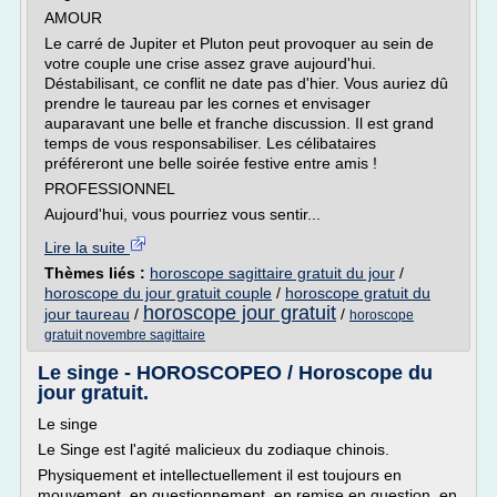
AMOUR
Le carré de Jupiter et Pluton peut provoquer au sein de
votre couple une crise assez grave aujourd'hui.
Déstabilisant, ce conflit ne date pas d'hier. Vous auriez dû
prendre le taureau par les cornes et envisager
auparavant une belle et franche discussion. Il est grand
temps de vous responsabiliser. Les célibataires
préféreront une belle soirée festive entre amis !
PROFESSIONNEL
Aujourd'hui, vous pourriez vous sentir...
Lire la suite
Thèmes liés :
horoscope sagittaire gratuit du jour
/
horoscope du jour gratuit couple
/
horoscope gratuit du
horoscope jour gratuit
jour taureau
/
/
horoscope
gratuit novembre sagittaire
Le singe - HOROSCOPEO / Horoscope du
jour gratuit.
Le singe
Le Singe est l'agité malicieux du zodiaque chinois.
Physiquement et intellectuellement il est toujours en
mouvement, en questionnement, en remise en question, en