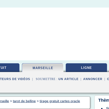
UIT
LIGNE
MARSEILLE
TEURS DE VIDÉOS
| SOUMETTRE :
UN ARTICLE
|
ANNONCER
|
Thèm
seille
>
tarot de belline
>
tirage gratuit cartes oracle
t