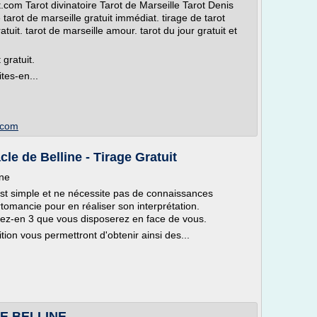
com Tarot divinatoire Tarot de Marseille Tarot Denis
 tarot de marseille gratuit immédiat. tirage de tarot
ratuit. tarot de marseille amour. tarot du jour gratuit et
gratuit.
ites-en...
s.com
e de Belline - Tirage Gratuit
ine
e est simple et ne nécessite pas de connaissances
omancie pour en réaliser son interprétation.
sez-en 3 que vous disposerez en face de vous.
tion vous permettront d'obtenir ainsi des...
DE BELLINE