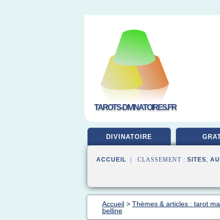
TAROTS-DIVINATOIRES.FR
DIVINATOIRE
GRAT
ACCUEIL
| CLASSEMENT :
SITES
,
AU
Accueil
>
Thèmes & articles : tarot mar
belline