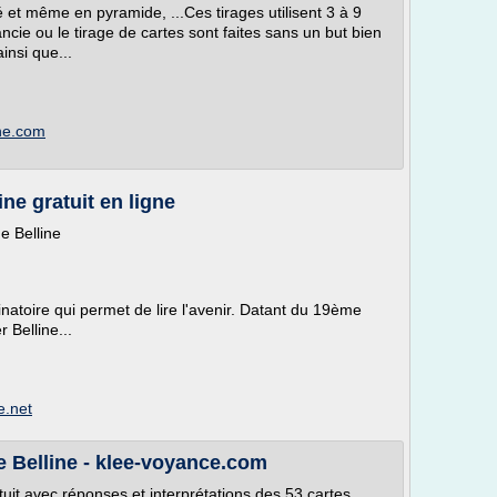
ré et même en pyramide, ...Ces tirages utilisent 3 à 9
ncie ou le tirage de cartes sont faites sans un but bien
insi que...
gne.com
ine gratuit en ligne
e Belline
inatoire qui permet de lire l'avenir. Datant du 19ème
 Belline...
e.net
 de Belline - klee-voyance.com
tuit avec réponses et interprétations des 53 cartes