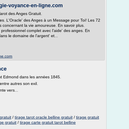
agie-voyance-en-ligne.com
arot des Anges Gratuit.
ges. L'Oracle' des Anges à un Message pour Toi! Les 72
 concernant la vie amoureuse. En savoir plus.
professionnel complet avec l'aide' des anges. En
ans le domaine de l'argent' et...
gne.com
nce
yant Edmond dans les années 1845.
entre autres son exil.
nte vers...
gratuit
/
tirage tarot oracle belline gratuit
/
tirage gratuit
ge gratuit
/
tirage carte gratuit tarot belline