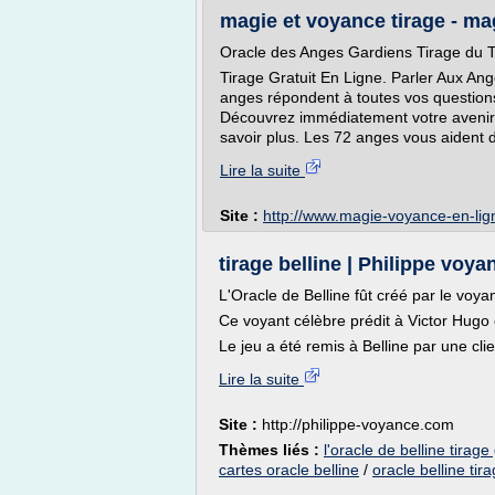
magie et voyance tirage - m
Oracle des Anges Gardiens Tirage du T
Tirage Gratuit En Ligne. Parler Aux An
anges répondent à toutes vos questions
Découvrez immédiatement votre avenir 
savoir plus. Les 72 anges vous aident d
Lire la suite
Site :
http://www.magie-voyance-en-li
tirage belline | Philippe voya
L'Oracle de Belline fût créé par le vo
Ce voyant célèbre prédit à Victor Hugo 
Le jeu a été remis à Belline par une clie
Lire la suite
Site :
http://philippe-voyance.com
Thèmes liés :
l'oracle de belline tirage 
cartes oracle belline
/
oracle belline tira