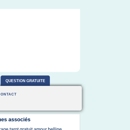
QUESTION GRATUITE
CONTACT
es associés
irage tarot gratuit amour belline