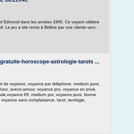
yant Edmond dans les années 1845. Ce voyant célèbre
l. Le jeu a été remis à Belline par une cliente vers...
uite-horoscope-astrologie-tarots ...
t de voyance, voyance par téléphone, medium pure,
futur, avenir,amour, voyance pro, voyance en privé,
ndule,voyance 69, medium pur, voyance pure, bonne
 voyance sans complaisance, tarot, tarologie,