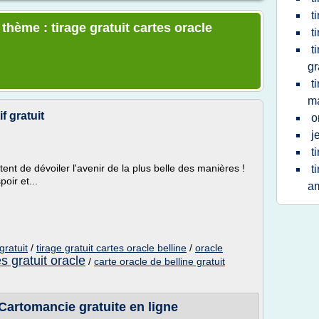
t
 thème : tirage gratuit cartes oracle
t
t
gr
t
ma
f gratuit
o
j
t
tent de dévoiler l'avenir de la plus belle des manières !
t
oir et...
a
gratuit
/
tirage gratuit cartes oracle belline
/
oracle
s gratuit oracle
/
carte oracle de belline gratuit
| Cartomancie gratuite en ligne