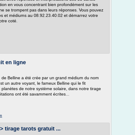
stion en vous concentrant bien profondément sur les
es ne se trompent pas dans leurs réponses. Vous pouvez
tes et médiums au 08.92.23.40.02 et démarrez votre
otre coté.
it en ligne
cle de Belline a été crée par un grand médium du nom
 un autre voyant, le fameux Belline qui le fit
ux planètes de notre système solaire, dans notre tirage
prétations ont été savamment écrites...
om
> tirage tarots gratuit ...