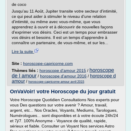
de coco
Jusqu'au 11 Août, Jupiter transite votre secteur d'intimité,
ce qui peut aider à stimuler le niveau d'une relation
d'intimité, ou même avec vous-même, que vous
apprendrez à ouvrir et à découvrir de nouvelles façons
d'exprimer vos désirs. Ceci est un temps pour embrasser
vos désirs et besoins. Il est un temps d'apprendre à
connaître un partenaire, de vous-même, et sur les...
Lire la suite
Site :
horoscope-capricorne.com
horoscope
Thèmes liés :
horoscope d'amour 2015
/
de l amour
horoscope d
/
horoscope d'amour 2016
/
amour
/
horoscope capricorne amour avril 2015
OnVaVoir! votre Horoscope du jour gratuit
Votre Horoscope Quotidien Consultations Nos experts pour
vous Des questions sur votre avenir ? Amour, travail,
argent, etc... Nos Oracles, Voyants, Mediums, Tarologues,
Numérologues... sont disponibles et à votre écoute 24h/24
et 7j/7. 100% Anonyme - Voyance de qualité, rapide,
sérieux et fiable. Consulter un Voyant Nos services Astro