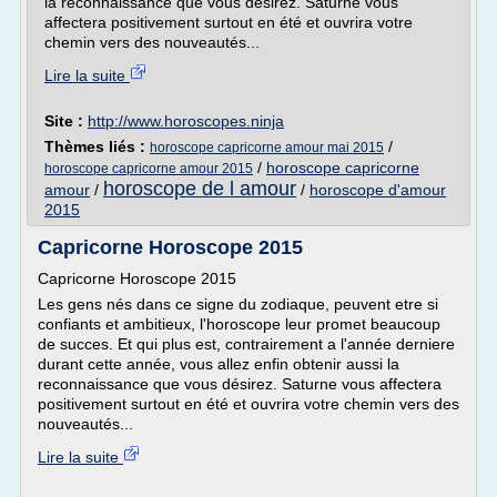
la reconnaissance que vous désirez. Saturne vous
affectera positivement surtout en été et ouvrira votre
chemin vers des nouveautés...
Lire la suite
Site :
http://www.horoscopes.ninja
Thèmes liés :
/
horoscope capricorne amour mai 2015
/
horoscope capricorne
horoscope capricorne amour 2015
horoscope de l amour
amour
/
/
horoscope d'amour
2015
Capricorne Horoscope 2015
Capricorne Horoscope 2015
Les gens nés dans ce signe du zodiaque, peuvent etre si
confiants et ambitieux, l'horoscope leur promet beaucoup
de succes. Et qui plus est, contrairement a l'année derniere
durant cette année, vous allez enfin obtenir aussi la
reconnaissance que vous désirez. Saturne vous affectera
positivement surtout en été et ouvrira votre chemin vers des
nouveautés...
Lire la suite