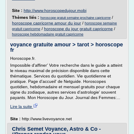
Site :
http://www.horoscopedujour.mobi
Thèmes liés :
/
horoscope gratuit semaine prochaine capricorne
horoscope capricorne amour du jour
/
horoscope semaine
/
horoscope du jour gratuit capricorne
/
gratuit capricorne
horoscope hebdomadaire gratuit capricorne
voyance gratuite amour > tarot > horoscope
fr
Horoscope.fr.
Impossible d'affiner' Votre recherche dans le guide a atteint
le niveau maximal de précision disponible dans cette
thématique. Services du quotidien. Vie quotidienne et
pratique. Page d'accueil' de Netguide. Horoscopes
quotidien, hebdomadaire et mensuel gratuits pour chaque
signe du zodiaque, autres services d'astrologie' souvent
payants. Mon Horoscope du Jour. Journal des Femmes:...
Lire la suite
Site :
http://www.livevoyance.net
Chris Semet Voyance, Astro & Co -