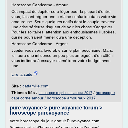
Horoscope Capricorne - Amour
Cet impact de Jupiter sera léger pour la plupart d'entre
vous, faisant régner une certaine confusion dans votre vie
amoureuse. Seuls quelques natifs dont le couple traverse
une crise sérieuse risquent de voir les chose s'aggraver.
Pour les solitaires, attention aux enthousiasmes illusoires,
qui ne pourraient mener qu'à une déception.
Horoscope Capricorne - Argent
Jupiter vous sera favorable sur le plan pécuniaire. Mars,
lui, aura une influence un peu plus ambiguë : d'un côté il
vous inclinera à essayer d'améliorer votre budget avec
une...
Lire la suite
Site :
catfamilie.com
Thèmes liés :
/
horoscope
horoscope capricorne amour 2017
capricorne amour
/
horoscope amoureux 2017
pure voyance > pure voyance forum >
horoscope purevoyance
Votre horoscope du jour gratuit Purevoyance.com.
Service gratuit d'horoscope' proposé par l'équipe'