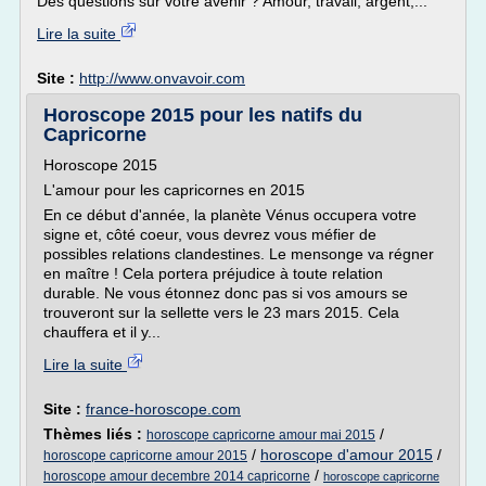
Des questions sur votre avenir ? Amour, travail, argent,...
Lire la suite
Site :
http://www.onvavoir.com
Horoscope 2015 pour les natifs du
Capricorne
Horoscope 2015
L'amour pour les capricornes en 2015
En ce début d'année, la planète Vénus occupera votre
signe et, côté coeur, vous devrez vous méfier de
possibles relations clandestines. Le mensonge va régner
en maître ! Cela portera préjudice à toute relation
durable. Ne vous étonnez donc pas si vos amours se
trouveront sur la sellette vers le 23 mars 2015. Cela
chauffera et il y...
Lire la suite
Site :
france-horoscope.com
Thèmes liés :
/
horoscope capricorne amour mai 2015
/
horoscope d'amour 2015
/
horoscope capricorne amour 2015
/
horoscope amour decembre 2014 capricorne
horoscope capricorne