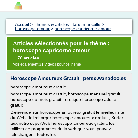
Accueil
>
Thèmes & articles : tarot marseille
>
horoscope amour
>
horoscope capricorne amour
Articles sélectionnés pour le thème :
horoscope capricorne amour
76 articles
→
Voir également
31 Vidéos
pour ce thème
Horoscope Amoureux Gratuit - perso.wanadoo.es
horoscope amoureux gratuit
horoscope amoureux gratuit, horoscope mensuel gratuit ,
horoscope du mois gratuit , erotique horoscope adulte
gratuit
Bienvenue sur horoscope amoureux gratuit le meilleur site
du Web. Telecharger horoscope amoureux gratuit., Surfer
aux notre superWeb horoscope amoureux gratuit. les
milliers de programmes du la web que vous pouvez
telecharger., Toutes les...