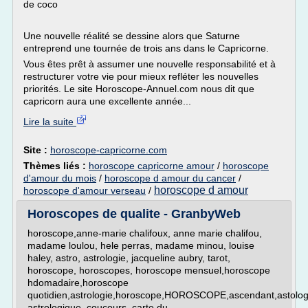
de coco
Une nouvelle réalité se dessine alors que Saturne
entreprend une tournée de trois ans dans le Capricorne.
Vous êtes prêt à assumer une nouvelle responsabilité et à
restructurer votre vie pour mieux refléter les nouvelles
priorités. Le site Horoscope-Annuel.com nous dit que
capricorn aura une excellente année...
Lire la suite
Site :
horoscope-capricorne.com
Thèmes liés :
horoscope capricorne amour
/
horoscope
d'amour du mois
/
horoscope d amour du cancer
/
horoscope d amour
horoscope d'amour verseau
/
Horoscopes de qualite - GranbyWeb
horoscope,anne-marie chalifoux, anne marie chalifou,
madame loulou, hele perras, madame minou, louise
haley, astro, astrologie, jacqueline aubry, tarot,
horoscope, horoscopes, horoscope mensuel,horoscope
hdomadaire,horoscope
quotidien,astrologie,horoscope,HOROSCOPE,ascendant,astologi
astrologique, coucours, carte du