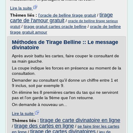
Lire la suite
tirage
Thèmes liés :
l'oracle de belline tirage gratuit
/
carte de l'amour gratuit
/
oracle de belline tirage serieux
/
tirage gratuit cartes oracle belline
/
oracle de belline
gratuit
tirage gratuit amour
Méthodes de Tirage Belline :: Le message
divinatoire
Après avoir battu les cartes, faire couper le consultant de
sa main gauche.
La coupe indique les forces en présence au moment de la
consultation.
Demander au consultant qu'il donne un chiffre entre 1 et
9 inclus, soit par exemple 9.
On élimine les 8 premières cartes du tas qui ne serviront
pas et l'on garde la 9ème que l'on retourne.
On demande à nouveau un...
Lire la suite
tirage de carte divinatoire en ligne
Thèmes liés :
tirage des cartes en ligne
/
/
se faire tirer les cartes
tirage de cartes divinatoires
en ligne
/
/
jeu de