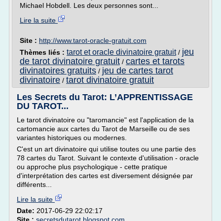
Michael Hobdell. Les deux personnes sont...
Lire la suite
Site :
http://www.tarot-oracle-gratuit.com
jeu
tarot et oracle divinatoire gratuit
Thèmes liés :
/
de tarot divinatoire gratuit
cartes et tarots
/
divinatoires gratuits
jeu de cartes tarot
/
divinatoire
tarot divinatoire gratuit
/
Les Secrets du Tarot: L’APPRENTISSAGE
DU TAROT...
Le tarot divinatoire ou "taromancie" est l'application de la
cartomancie aux cartes du Tarot de Marseille ou de ses
variantes historiques ou modernes.
C'est un art divinatoire qui utilise toutes ou une partie des
78 cartes du Tarot. Suivant le contexte d'utilisation - oracle
ou approche plus psychologique - cette pratique
d'interprétation des cartes est diversement désignée par
différents...
Lire la suite
Date:
2017-06-29 22:02:17
Site :
secretsdutarot.blogspot.com