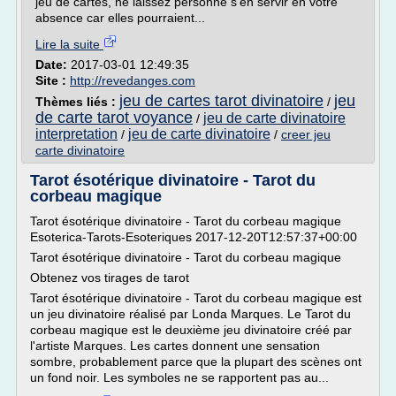
jeu de cartes, ne laissez personne s'en servir en votre
absence car elles pourraient...
Lire la suite
Date:
2017-03-01 12:49:35
Site :
http://revedanges.com
jeu de cartes tarot divinatoire
jeu
Thèmes liés :
/
de carte tarot voyance
jeu de carte divinatoire
/
interpretation
jeu de carte divinatoire
/
/
creer jeu
carte divinatoire
Tarot ésotérique divinatoire - Tarot du
corbeau magique
Tarot ésotérique divinatoire - Tarot du corbeau magique
Esoterica-Tarots-Esoteriques 2017-12-20T12:57:37+00:00
Tarot ésotérique divinatoire - Tarot du corbeau magique
Obtenez vos tirages de tarot
Tarot ésotérique divinatoire - Tarot du corbeau magique est
un jeu divinatoire réalisé par Londa Marques. Le Tarot du
corbeau magique est le deuxième jeu divinatoire créé par
l'artiste Marques. Les cartes donnent une sensation
sombre, probablement parce que la plupart des scènes ont
un fond noir. Les symboles ne se rapportent pas au...