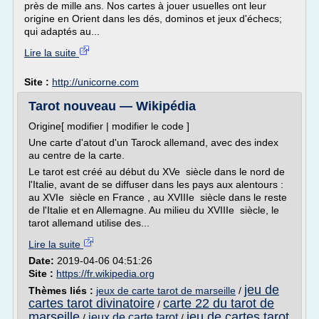
près de mille ans. Nos cartes à jouer usuelles ont leur
origine en Orient dans les dés, dominos et jeux d'échecs;
qui adaptés au...
Lire la suite
Site :
http://unicorne.com
Tarot nouveau — Wikipédia
Origine[ modifier | modifier le code ]
Une carte d'atout d'un Tarock allemand, avec des index
au centre de la carte.
Le tarot est créé au début du XVe siècle dans le nord de
l'Italie, avant de se diffuser dans les pays aux alentours :
au XVIe siècle en France , au XVIIIe siècle dans le reste
de l'Italie et en Allemagne. Au milieu du XVIIIe siècle, le
tarot allemand utilise des...
Lire la suite
Date:
2019-04-06 04:51:26
Site :
https://fr.wikipedia.org
jeu de
Thèmes liés :
jeux de carte tarot de marseille
/
cartes tarot divinatoire
carte 22 du tarot de
/
marseille
jeu de cartes tarot
jeux de carte tarot
/
/