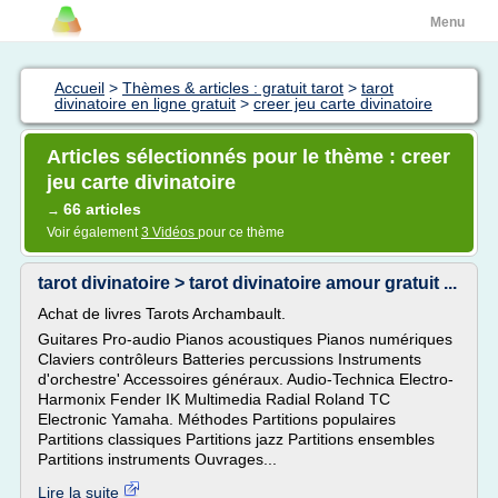
Menu
Accueil
>
Thèmes & articles : gratuit tarot
>
tarot
divinatoire en ligne gratuit
>
creer jeu carte divinatoire
Articles sélectionnés pour le thème : creer
jeu carte divinatoire
66 articles
→
Voir également
3 Vidéos
pour ce thème
tarot divinatoire > tarot divinatoire amour gratuit ...
Achat de livres Tarots Archambault.
Guitares Pro-audio Pianos acoustiques Pianos numériques
Claviers contrôleurs Batteries percussions Instruments
d'orchestre' Accessoires généraux. Audio-Technica Electro-
Harmonix Fender IK Multimedia Radial Roland TC
Electronic Yamaha. Méthodes Partitions populaires
Partitions classiques Partitions jazz Partitions ensembles
Partitions instruments Ouvrages...
Lire la suite