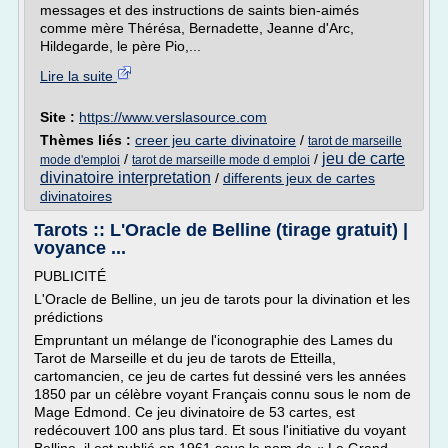
messages et des instructions de saints bien-aimés
comme mère Thérésa, Bernadette, Jeanne d'Arc,
Hildegarde, le père Pio,...
Lire la suite
Site :
https://www.verslasource.com
Thèmes liés :
creer jeu carte divinatoire
/
tarot de marseille
jeu de carte
/
/
mode d'emploi
tarot de marseille mode d emploi
divinatoire interpretation
/
differents jeux de cartes
divinatoires
Tarots :: L'Oracle de Belline (tirage gratuit) |
voyance ...
PUBLICITÉ
L'Oracle de Belline, un jeu de tarots pour la divination et les
prédictions
Empruntant un mélange de l'iconographie des Lames du
Tarot de Marseille et du jeu de tarots de Etteilla,
cartomancien, ce jeu de cartes fut dessiné vers les années
1850 par un célèbre voyant Français connu sous le nom de
Mage Edmond. Ce jeu divinatoire de 53 cartes, est
redécouvert 100 ans plus tard. Et sous l'initiative du voyant