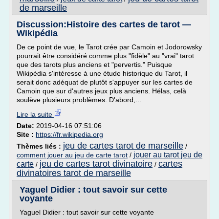
de marseille
Discussion:Histoire des cartes de tarot —
Wikipédia
De ce point de vue, le Tarot crée par Camoin et Jodorowsky
pourrait être considéré comme plus "fidèle" au "vrai" tarot
que des tarots plus anciens et "pervertis." Puisque
Wikipédia s'intéresse à une étude historique du Tarot, il
serait donc adéquat de plutôt s'appuyer sur les cartes de
Camoin que sur d'autres jeux plus anciens. Hélas, celà
soulève plusieurs problèmes. D'abord,...
Lire la suite
Date:
2019-04-16 07:51:06
Site :
https://fr.wikipedia.org
jeu de cartes tarot de marseille
Thèmes liés :
/
jouer au tarot jeu de
comment jouer au jeu de carte tarot
/
jeu de cartes tarot divinatoire
cartes
carte
/
/
divinatoires tarot de marseille
Yaguel Didier : tout savoir sur cette
voyante
Yaguel Didier : tout savoir sur cette voyante