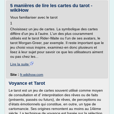
5 manières de lire les cartes du tarot -
wikiHow
Vous familiariser avec le tarot
1
Choisissez un jeu de cartes. La symbolique des cartes
diffère d'un jeu à l'autre. L'un des plus couramment
utilisés est le tarot Rider-Waite ou l'un de ses avatars, le
tarot Morgan-Greer, par exemple. Il reste important que le
jeu choisi vous inspire, examinez-en donc plusieurs et
lisez à leur sujet pour savoir ce que les utilisateurs aiment
ou pas chez les...
Lire la suite
Site :
fr.wikihow.com
Voyance et Tarot
Le tarot est un jeu de cartes souvent utilisé comme moyen
de consultation et d' interprétation des rêves ou de faits
(présents, passés ou futurs), de rêves, de perceptions ou
d'états émotionnels qui constitue, en outre, un type de
cartomancie. Ses origines remontent au moins au 14ème
siècle. La technique de voyance est basée sur la sélection