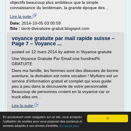
objectifs beaucoup plus ambitieux que la simple
connaissance du lendemain, la grande époque des...
Lire la suite
Date:
2014-10-05 03:00:59
Site :
tarot-divinatoire-gratuit.blogspot.com
voyance gratuite par mail rapide suisse –
Page 7 – Voyance ...
posted on 12 mars 2014 by admin in Voyance gratuite
Une Voyance Gratuite Par Email one hundred%
GRATUITE
Dans ma famille, les femmes sont des diseuses de bonne
aventure, la divination est notre vocation ! MyAstro est un
service d'information gratuit et complet qui vous guide
peu à peu dans la découverte de votre personnalité.
Beaucoup de personnes croient en la voyance car or
truck elles ont...
Lire la suite
En poursuivant votre navigation sur ce site, vous acceptez
Site :
http://www.voyant.mobi
X
l'utilisation de cookies pour vous proposer des contenus et
services adaptés à vos centres d'intérêts.
En savoir plus
Peut-on se tirer les cartes soi-même -