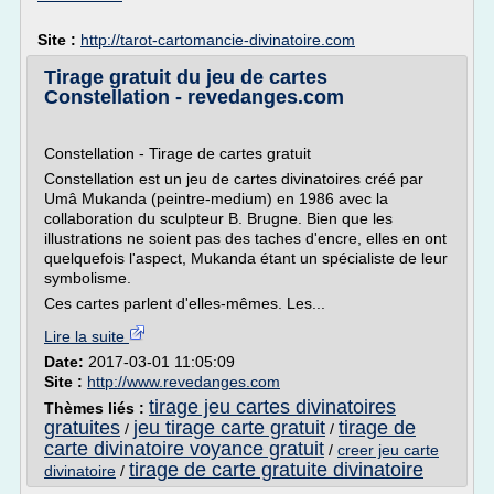
Site :
http://tarot-cartomancie-divinatoire.com
Tirage gratuit du jeu de cartes
Constellation - revedanges.com
Constellation - Tirage de cartes gratuit
Constellation est un jeu de cartes divinatoires créé par
Umâ Mukanda (peintre-medium) en 1986 avec la
collaboration du sculpteur B. Brugne. Bien que les
illustrations ne soient pas des taches d'encre, elles en ont
quelquefois l'aspect, Mukanda étant un spécialiste de leur
symbolisme.
Ces cartes parlent d'elles-mêmes. Les...
Lire la suite
Date:
2017-03-01 11:05:09
Site :
http://www.revedanges.com
tirage jeu cartes divinatoires
Thèmes liés :
gratuites
jeu tirage carte gratuit
tirage de
/
/
carte divinatoire voyance gratuit
/
creer jeu carte
tirage de carte gratuite divinatoire
divinatoire
/