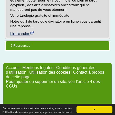
également opter pour le tarot chinois ou bien le tarot
égyptien , des arts divinatoires ancestraux qui ne
manqueront pas de vous étonner !
Votre tarologie gratuite et immédiate
Notre outil de tarologie divinatoire en ligne vous garantit
une réponse...
Lire la suite
6 Ressources
Accueil
|
Mentions légales
|
Conditions générales
d'utilisation
|
Utilisation des cookies
|
Contact à propos
de cette page
Pour ajouter ou supprimer un site, voir l'article 4 des
CGUs
En poursuivant votre navigation sur ce site, vous acceptez
X
l'utilisation de cookies pour vous proposer des contenus et