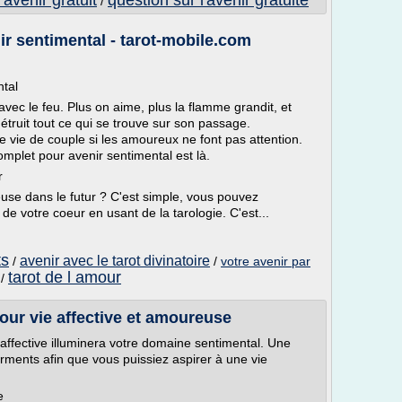
 avenir gratuit
question sur l'avenir gratuite
/
ir sentimental - tarot-mobile.com
ntal
vec le feu. Plus on aime, plus la flamme grandit, et
détruit tout ce qui se trouve sur son passage.
le vie de couple si les amoureux ne font pas attention.
complet pour avenir sentimental est là.
r
use dans le futur ? C'est simple, vous pouvez
 de votre coeur en usant de la tarologie. C'est...
ts
avenir avec le tarot divinatoire
/
/
votre avenir par
tarot de l amour
/
our vie affective et amoureuse
affective illuminera votre domaine sentimental. Une
urments afin que vous puissiez aspirer à une vie
e