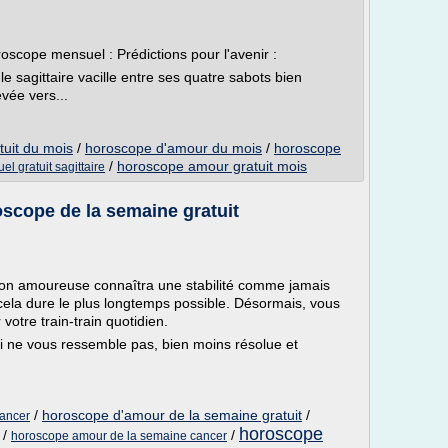
roscope mensuel : Prédictions pour l'avenir :
le sagittaire vacille entre ses quatre sabots bien
evée vers...
tuit du mois
/
horoscope d'amour du mois
/
horoscope
/
horoscope amour gratuit mois
l gratuit sagittaire
scope de la semaine gratuit
lation amoureuse connaîtra une stabilité comme jamais
cela dure le plus longtemps possible. Désormais, vous
otre train-train quotidien.
ui ne vous ressemble pas, bien moins résolue et
/
horoscope d'amour de la semaine gratuit
/
cancer
horoscope
/
/
horoscope amour de la semaine cancer