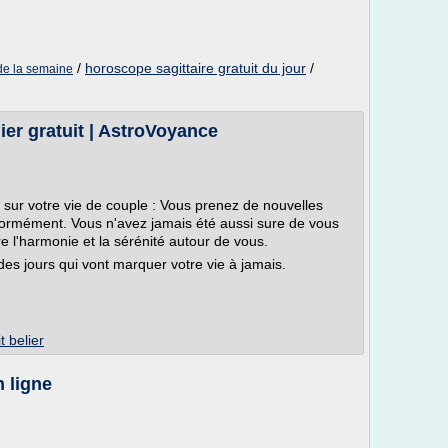
/
horoscope sagittaire gratuit du jour
/
 de la semaine
er gratuit | AstroVoyance
e sur votre vie de couple : Vous prenez de nouvelles
 énormément. Vous n'avez jamais été aussi sure de vous
 l'harmonie et la sérénité autour de vous.
des jours qui vont marquer votre vie à jamais.
t belier
n ligne