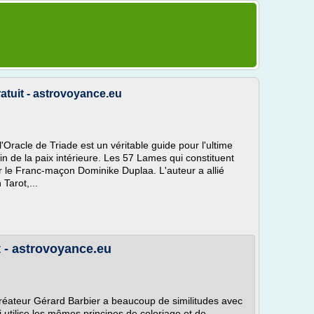
ratuit - astrovoyance.eu
 l'Oracle de Triade est un véritable guide pour l'ultime
 de la paix intérieure. Les 57 Lames qui constituent
r le Franc-maçon Dominike Duplaa. L'auteur a allié
 Tarot,...
t - astrovoyance.eu
réateur Gérard Barbier a beaucoup de similitudes avec
ui utilise les mêmes principes de coloriage et de