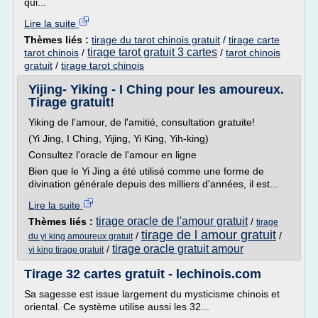
qui...
Lire la suite
Thèmes liés :
tirage du tarot chinois gratuit
/
tirage carte
tirage tarot gratuit 3 cartes
tarot chinois
/
/
tarot chinois
gratuit
/
tirage tarot chinois
Yijing- Yiking - I Ching pour les amoureux.
Tirage gratuit!
Yiking de l'amour, de l'amitié, consultation gratuite!
(Yi Jing, I Ching, Yijing, Yi King, Yih-king)
Consultez l'oracle de l'amour en ligne
Bien que le Yi Jing a été utilisé comme une forme de
divination générale depuis des milliers d'années, il est...
Lire la suite
tirage oracle de l'amour gratuit
Thèmes liés :
/
tirage
tirage de l amour gratuit
/
/
du yi king amoureux gratuit
tirage oracle gratuit amour
/
yi king tirage gratuit
Tirage 32 cartes gratuit - lechinois.com
Sa sagesse est issue largement du mysticisme chinois et
oriental. Ce système utilise aussi les 32...