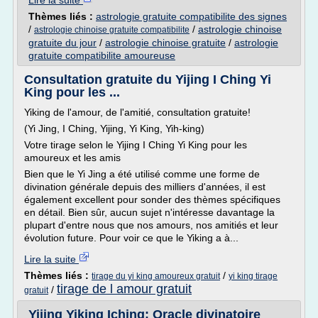
Lire la suite
Thèmes liés :
astrologie gratuite compatibilite des signes
/
/
astrologie chinoise
astrologie chinoise gratuite compatibilite
gratuite du jour
/
astrologie chinoise gratuite
/
astrologie
gratuite compatibilite amoureuse
Consultation gratuite du Yijing I Ching Yi
King pour les ...
Yiking de l'amour, de l'amitié, consultation gratuite!
(Yi Jing, I Ching, Yijing, Yi King, Yih-king)
Votre tirage selon le Yijing I Ching Yi King pour les
amoureux et les amis
Bien que le Yi Jing a été utilisé comme une forme de
divination générale depuis des milliers d'années, il est
également excellent pour sonder des thèmes spécifiques
en détail. Bien sûr, aucun sujet n'intéresse davantage la
plupart d'entre nous que nos amours, nos amitiés et leur
évolution future. Pour voir ce que le Yiking a à...
Lire la suite
Thèmes liés :
/
tirage du yi king amoureux gratuit
yi king tirage
tirage de l amour gratuit
/
gratuit
Yijing Yiking Iching: Oracle divinatoire