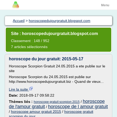
Menu
Accueil
>
horoscopedujourgratuit.blogspot.com
Site : horoscopedujourgratuit.blogspot.com
Classement : 148 / 952
7 articles sélectionnés
horoscope du jour gratuit: 2015-05-17
Horoscope Scorpion Gratuit 24.05.2015 a ete publie sur le
site
Horoscope Scorpion du 24.05.2015 est publie sur
http://www.horoscopedujourgratuit.biz - Quand de vieux...
Lire la suite
Date:
2018-09-17 09:58:22
horoscope
Thèmes liés :
/
horoscope gratuit scorpion 2015
de l'amour gratuit
horoscope de l amour gratuit
/
/
horoscope amour gratuit 2015
/
horoscope gratuit
scorpion du jour