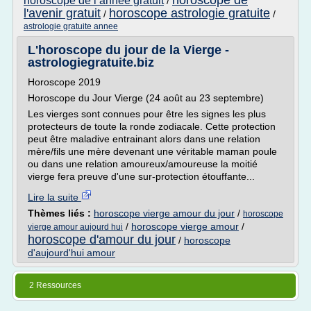
horoscope de
horoscope de l annee gratuit
/
l'avenir gratuit
horoscope astrologie gratuite
/
/
astrologie gratuite annee
L'horoscope du jour de la Vierge -
astrologiegratuite.biz
Horoscope 2019
Horoscope du Jour Vierge (24 août au 23 septembre)
Les vierges sont connues pour être les signes les plus
protecteurs de toute la ronde zodiacale. Cette protection
peut être maladive entrainant alors dans une relation
mère/fils une mère devenant une véritable maman poule
ou dans une relation amoureux/amoureuse la moitié
vierge fera preuve d'une sur-protection étouffante...
Lire la suite
Thèmes liés :
horoscope vierge amour du jour
/
horoscope
/
horoscope vierge amour
/
vierge amour aujourd hui
horoscope d'amour du jour
/
horoscope
d'aujourd'hui amour
2 Ressources